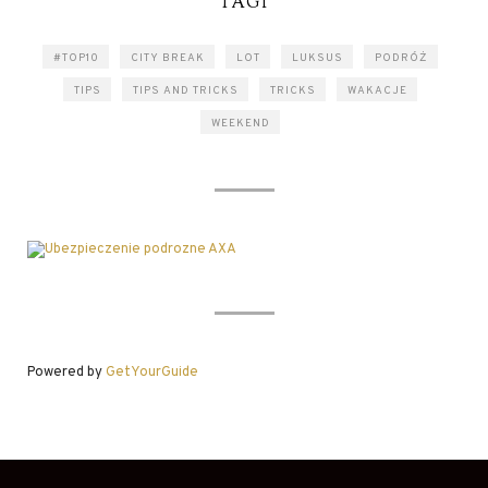
TAGI
#TOP10
CITY BREAK
LOT
LUKSUS
PODRÓŻ
TIPS
TIPS AND TRICKS
TRICKS
WAKACJE
WEEKEND
Powered by
GetYourGuide