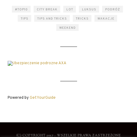
#TOP10
CITY BREAK
LOT
LUKSUS
PODRÓŻ
TIPS
TIPS AND TRICKS
TRICKS
WAKACJE
WEEKEND
Powered by
GetYourGuide
(C) COPYRIGHT 2017 - WSZELKIE PRAWA ZASTRZEŻONE