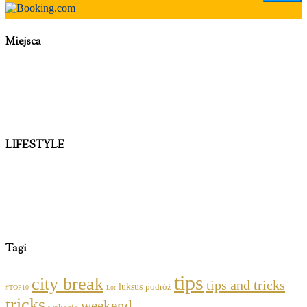
Miejsca
LIFESTYLE
Tagi
tips
city break
tips and tricks
luksus
podróż
#TOP10
Lot
tricks
weekend