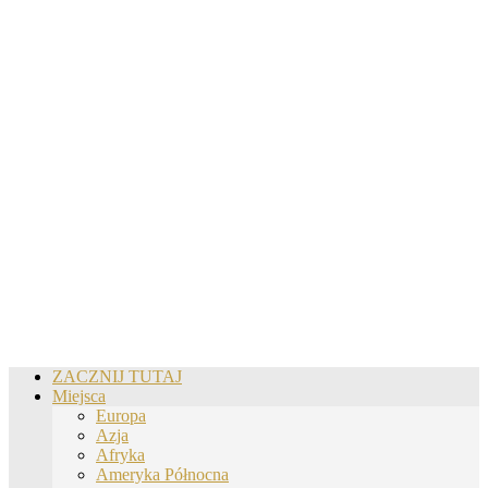
ZACZNIJ TUTAJ
Miejsca
Europa
Azja
Afryka
Ameryka Północna