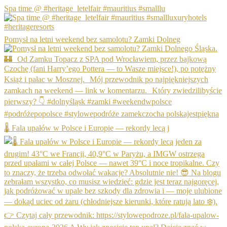
Spa time @ #heritage_letelfair #mauritius #smalllu
Pomysł na letni weekend bez samolotu? Zamki Dolneg
🌡️ Fala upałów w Polsce i Europie — rekordy lecą j