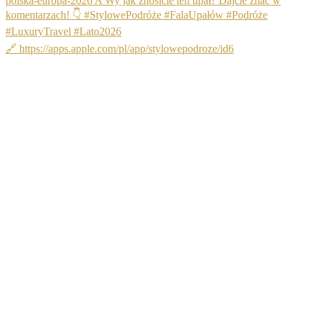
🔗 https://apps.apple.com/pl/app/stylowepodroze/id6