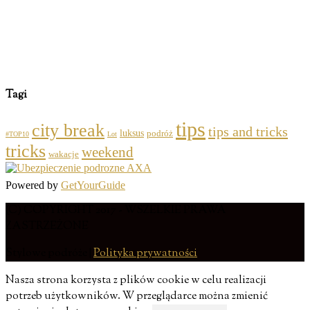
Tagi
tips
city break
tips and tricks
luksus
podróż
#TOP10
Lot
tricks
weekend
wakacje
Powered by
GetYourGuide
(C) COPYRIGHT 2017 - WSZELKIE PRAWA
ZASTRZEŻONE
Stylowe podróże |
Polityka prywatności
Nasza strona korzysta z plików cookie w celu realizacji
potrzeb użytkowników. W przeglądarce można zmienić