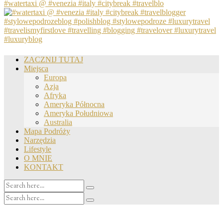
#watertaxi @ #venezia #italy #citybreak #travelblo
ZACZNIJ TUTAJ
Miejsca
Europa
Azja
Afryka
Ameryka Północna
Ameryka Południowa
Australia
Mapa Podróży
Narzędzia
Lifestyle
O MNIE
KONTAKT