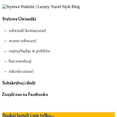
Stylowe Gwiazdki
– odwiedź koniecznie!
– warto zobaczyć
– zajrzyj będąc w pobliżu
– bez rewelacji
– szkoda czasu!
Subskrybuj i śledź
Znajdź nas na Facebooku
Szukaj hoteli i nie tylko...