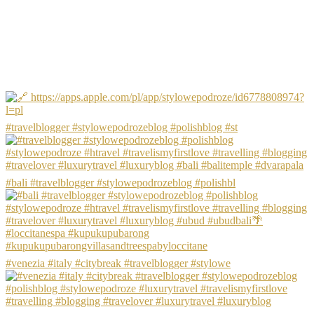
#travelblogger #stylowepodrozeblog #polishblog #st
#bali #travelblogger #stylowepodrozeblog #polishbl
#venezia #italy #citybreak #travelblogger #stylowe