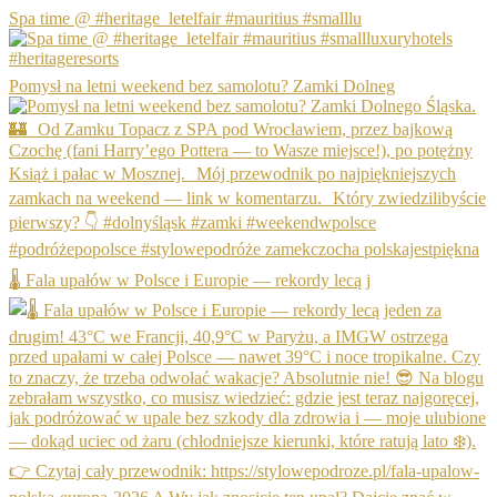
Spa time @ #heritage_letelfair #mauritius #smalllu
Pomysł na letni weekend bez samolotu? Zamki Dolneg
🌡️ Fala upałów w Polsce i Europie — rekordy lecą j