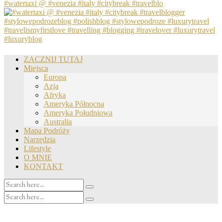
#watertaxi @ #venezia #italy #citybreak #travelblo
ZACZNIJ TUTAJ
Miejsca
Europa
Azja
Afryka
Ameryka Północna
Ameryka Południowa
Australia
Mapa Podróży
Narzędzia
Lifestyle
O MNIE
KONTAKT