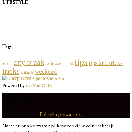
LIFESTYLE
Tagi
tips
city break
tips and tricks
luksus
podróż
#TOP10
Lot
tricks
weekend
wakacje
Powered by
GetYourGuide
(C) COPYRIGHT 2017 - WSZELKIE PRAWA
ZASTRZEŻONE
Stylowe podróże |
Polityka prywatności
Nasza strona korzysta z plików cookie w celu realizacji