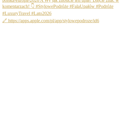
🔗 https://apps.apple.com/pl/app/stylowepodroze/id6