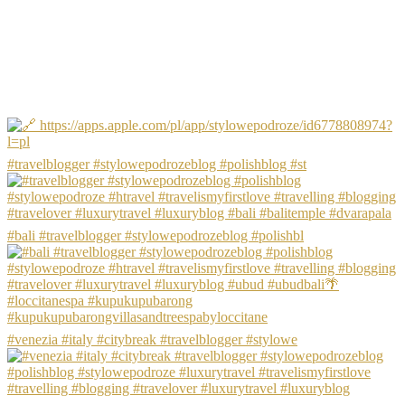
#travelblogger #stylowepodrozeblog #polishblog #st
#bali #travelblogger #stylowepodrozeblog #polishbl
#venezia #italy #citybreak #travelblogger #stylowe