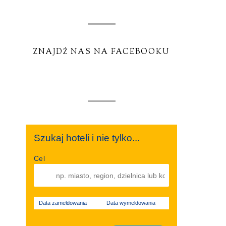
ZNAJDŹ NAS NA FACEBOOKU
Szukaj hoteli i nie tylko...
Cel
Data zameldowania
Data wymeldowania