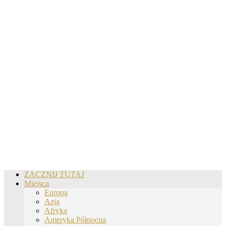
ZACZNIJ TUTAJ
Miejsca
Europa
Azja
Afryka
Ameryka Północna