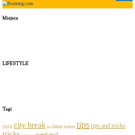
Miejsca
LIFESTYLE
Tagi
tips
city break
tips and tricks
luksus
podróż
#TOP10
Lot
tricks
weekend