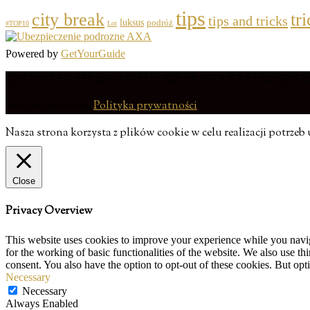
tips
city break
tr
tips and tricks
luksus
podróż
#TOP10
Lot
Powered by
GetYourGuide
(C) COPYRIGHT 2017 - WSZELKIE PRAWA ZASTRZEŻON
Stylowe podróże |
Polityka prywatności
Nasza strona korzysta z plików cookie w celu realizacji potrz
Close
Privacy Overview
This website uses cookies to improve your experience while you naviga
for the working of basic functionalities of the website. We also use t
consent. You also have the option to opt-out of these cookies. But op
Necessary
Necessary
Always Enabled