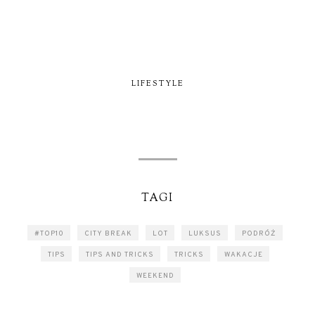
LIFESTYLE
TAGI
#TOP10
CITY BREAK
LOT
LUKSUS
PODRÓŻ
TIPS
TIPS AND TRICKS
TRICKS
WAKACJE
WEEKEND