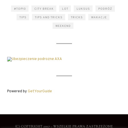
#TOP10
CITY BREAK
LOT
LUKSUS
PODRÓŻ
TIPS
TIPS AND TRICKS
TRICKS
WAKACJE
WEEKEND
Powered by
GetYourGuide
(C) COPYRIGHT 2017 - WSZELKIE PRAWA ZASTRZEŻONE